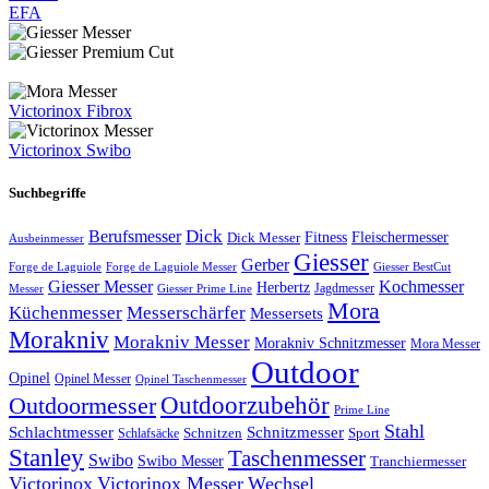
EFA
Victorinox Fibrox
Victorinox Swibo
Suchbegriffe
Dick
Berufsmesser
Fitness
Dick Messer
Fleischermesser
Ausbeinmesser
Giesser
Gerber
Forge de Laguiole
Forge de Laguiole Messer
Giesser BestCut
Giesser Messer
Kochmesser
Herbertz
Jagdmesser
Giesser Prime Line
Messer
Mora
Küchenmesser
Messerschärfer
Messersets
Morakniv
Morakniv Messer
Morakniv Schnitzmesser
Mora Messer
Outdoor
Opinel
Opinel Messer
Opinel Taschenmesser
Outdoorzubehör
Outdoormesser
Prime Line
Stahl
Schlachtmesser
Schnitzmesser
Schnitzen
Sport
Schlafsäcke
Stanley
Taschenmesser
Swibo
Swibo Messer
Tranchiermesser
Victorinox
Victorinox Messer
Wechsel