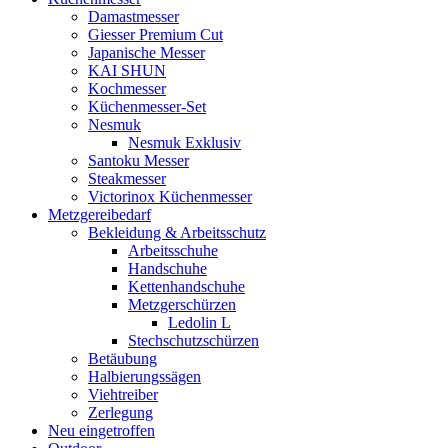
Damastmesser
Giesser Premium Cut
Japanische Messer
KAI SHUN
Kochmesser
Küchenmesser-Set
Nesmuk
Nesmuk Exklusiv
Santoku Messer
Steakmesser
Victorinox Küchenmesser
Metzgereibedarf
Bekleidung & Arbeitsschutz
Arbeitsschuhe
Handschuhe
Kettenhandschuhe
Metzgerschürzen
Ledolin L
Stechschutzschürzen
Betäubung
Halbierungssägen
Viehtreiber
Zerlegung
Neu eingetroffen