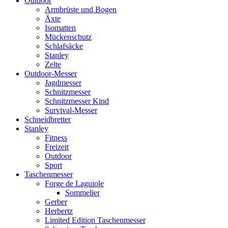
Outdoor
Armbrüste und Bogen
Äxte
Isomatten
Mückenschutz
Schlafsäcke
Stanley
Zelte
Outdoor-Messer
Jagdmesser
Schnitzmesser
Schnitzmesser Kind
Survival-Messer
Schneidbretter
Stanley
Fitness
Freizeit
Outdoor
Sport
Taschenmesser
Forge de Laguiole
Sommelier
Gerber
Herbertz
Limited Edition Taschenmesser