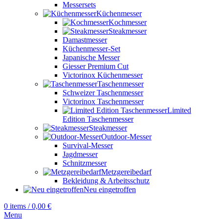
Messersets
Küchenmesser
Kochmesser
Steakmesser
Damastmesser
Küchenmesser-Set
Japanische Messer
Giesser Premium Cut
Victorinox Küchenmesser
Taschenmesser
Schweizer Taschenmesser
Victorinox Taschenmesser
Limited
Edition Taschenmesser
Steakmesser
Outdoor-Messer
Survival-Messer
Jagdmesser
Schnitzmesser
Metzgereibedarf
Bekleidung & Arbeitsschutz
Neu eingetroffen
0
items
/
0,00
€
Menu