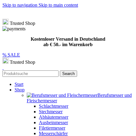
Skip to navigation
Skip to main content
Hotline
+49 (0) 8432 949209
|
info@meat-solution.de
Kostenloser Versand in Deutschland ab € 50.- im Warenkorb
Trusted Shop
Kostenloser Versand in Deutschland
ab € 50.- im Warenkorb
% SALE
Trusted Shop
Search
Start
Shop
Berufsmesser und
Fleischermesser
Schlachtmesser
Stechmesser
Abhäutemesser
Ausbeinmesser
Filetiermesser
Messerschärfer