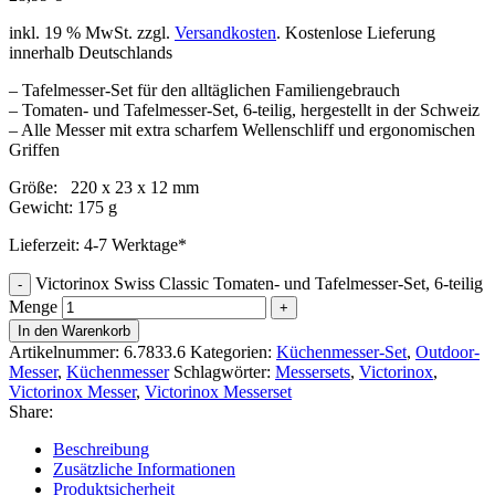
inkl. 19 % MwSt.
zzgl.
Versandkosten
. Kostenlose Lieferung
innerhalb Deutschlands
– Tafelmesser-Set für den alltäglichen Familiengebrauch
– Tomaten- und Tafelmesser-Set, 6-teilig, hergestellt in der Schweiz
– Alle Messer mit extra scharfem Wellenschliff und ergonomischen
Griffen
Größe: 220 x 23 x 12 mm
Gewicht: 175 g
Lieferzeit:
4-7 Werktage*
Victorinox Swiss Classic Tomaten- und Tafelmesser-Set, 6-teilig
Menge
In den Warenkorb
Artikelnummer:
6.7833.6
Kategorien:
Küchenmesser-Set
,
Outdoor-
Messer
,
Küchenmesser
Schlagwörter:
Messersets
,
Victorinox
,
Victorinox Messer
,
Victorinox Messerset
Share:
Beschreibung
Zusätzliche Informationen
Produktsicherheit