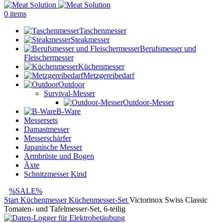
0
items
Taschenmesser
Steakmesser
Berufsmesser und
Fleischermesser
Küchenmesser
Metzgereibedarf
Outdoor
Survival-Messer
Outdoor-Messer
B-Ware
Messersets
Damastmesser
Messerschärfer
Japanische Messer
Armbrüste und Bogen
Äxte
Schnitzmesser Kind
%SALE%
Start
Küchenmesser
Küchenmesser-Set
Victorinox Swiss Classic
Tomaten- und Tafelmesser-Set, 6-teilig