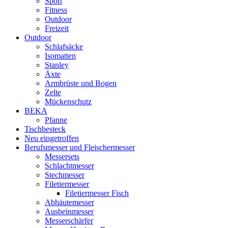
Sport
Fitness
Outdoor
Freizeit
Outdoor
Schlafsäcke
Isomatten
Stanley
Äxte
Armbrüste und Bogen
Zelte
Mückenschutz
BEKA
Pfanne
Tischbesteck
Neu eingetroffen
Berufsmesser und Fleischermesser
Messersets
Schlachtmesser
Stechmesser
Filetiermesser
Filetiermesser Fisch
Abhäutemesser
Ausbeinmesser
Messerschärfer