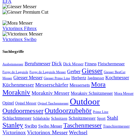
EFA
Victorinox Fibrox
Victorinox Swibo
Suchbegriffe
Dick
Berufsmesser
Fitness
Dick Messer
Fleischermesser
Ausbeinmesser
Giesser
Gerber
Forge de Laguiole
Forge de Laguiole Messer
Giesser BestCut
Giesser Messer
Kochmesser
Herbertz
Jagdmesser
Giesser Prime Line
Messer
Mora
Küchenmesser
Messerschärfer
Messersets
Morakniv
Morakniv Messer
Morakniv Schnitzmesser
Mora Messer
Outdoor
Opinel
Opinel Messer
Opinel Taschenmesser
Outdoorzubehör
Outdoormesser
Prime Line
Stahl
Schlachtmesser
Schnitzmesser
Schnitzen
Sport
Schlafsäcke
Stanley
Taschenmesser
Swibo
Swibo Messer
Tranchiermesser
Victorinox
Victorinox Messer
Wechsel