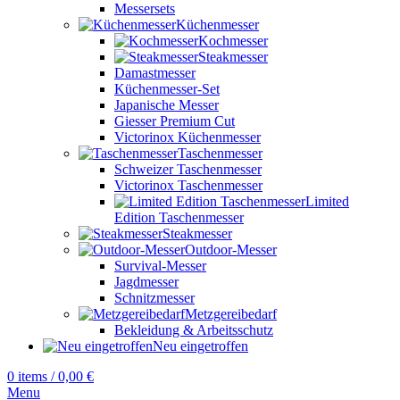
Messersets
Küchenmesser
Kochmesser
Steakmesser
Damastmesser
Küchenmesser-Set
Japanische Messer
Giesser Premium Cut
Victorinox Küchenmesser
Taschenmesser
Schweizer Taschenmesser
Victorinox Taschenmesser
Limited
Edition Taschenmesser
Steakmesser
Outdoor-Messer
Survival-Messer
Jagdmesser
Schnitzmesser
Metzgereibedarf
Bekleidung & Arbeitsschutz
Neu eingetroffen
0
items
/
0,00
€
Menu