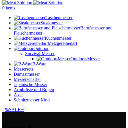
0
items
Taschenmesser
Steakmesser
Berufsmesser und
Fleischermesser
Küchenmesser
Metzgereibedarf
Outdoor
Survival-Messer
Outdoor-Messer
B-Ware
Messersets
Damastmesser
Messerschärfer
Japanische Messer
Armbrüste und Bogen
Äxte
Schnitzmesser Kind
%SALE%