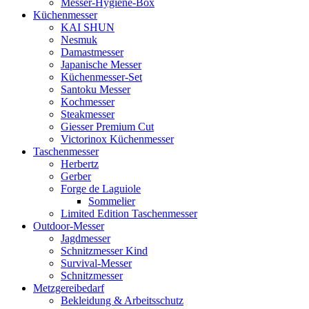
Messer-Hygiene-Box
Küchenmesser
KAI SHUN
Nesmuk
Damastmesser
Japanische Messer
Küchenmesser-Set
Santoku Messer
Kochmesser
Steakmesser
Giesser Premium Cut
Victorinox Küchenmesser
Taschenmesser
Herbertz
Gerber
Forge de Laguiole
Sommelier
Limited Edition Taschenmesser
Outdoor-Messer
Jagdmesser
Schnitzmesser Kind
Survival-Messer
Schnitzmesser
Metzgereibedarf
Bekleidung & Arbeitsschutz