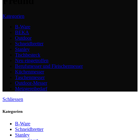
Freund
Kategorien
B-Ware
BEKA
Outdoor
Schneidbretter
Stanley
Tischbesteck
Neu eingetroffen
Berufsmesser und Fleischermesser
Küchenmesser
Taschenmesser
Outdoor-Messer
Metzgereibedarf
Schliessen
Kategorien
B-Ware
Schneidbretter
Stanley