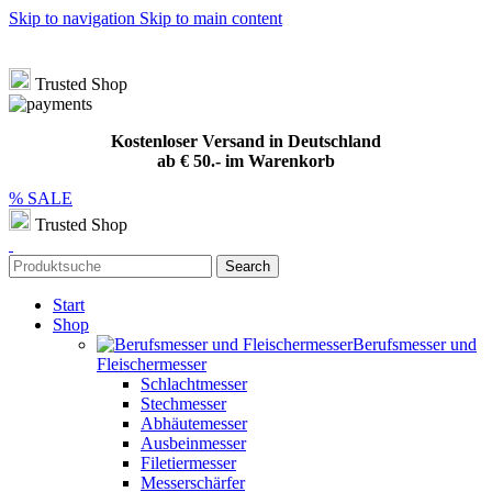
Skip to navigation
Skip to main content
Hotline
+49 (0) 8432 949209
|
info@meat-solution.de
Kostenloser Versand in Deutschland ab € 50.- im Warenkorb
Trusted Shop
Kostenloser Versand in Deutschland
ab € 50.- im Warenkorb
% SALE
Trusted Shop
Search
Start
Shop
Berufsmesser und
Fleischermesser
Schlachtmesser
Stechmesser
Abhäutemesser
Ausbeinmesser
Filetiermesser
Messerschärfer