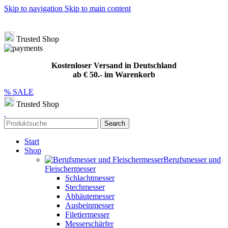
Skip to navigation
Skip to main content
Hotline
+49 (0) 8432 949209
|
info@meat-solution.de
Kostenloser Versand in Deutschland ab € 50.- im Warenkorb
Trusted Shop
Kostenloser Versand in Deutschland
ab € 50.- im Warenkorb
% SALE
Trusted Shop
Search
Start
Shop
Berufsmesser und
Fleischermesser
Schlachtmesser
Stechmesser
Abhäutemesser
Ausbeinmesser
Filetiermesser
Messerschärfer