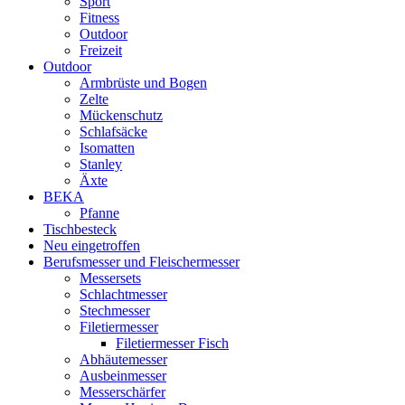
Sport
Fitness
Outdoor
Freizeit
Outdoor
Armbrüste und Bogen
Zelte
Mückenschutz
Schlafsäcke
Isomatten
Stanley
Äxte
BEKA
Pfanne
Tischbesteck
Neu eingetroffen
Berufsmesser und Fleischermesser
Messersets
Schlachtmesser
Stechmesser
Filetiermesser
Filetiermesser Fisch
Abhäutemesser
Ausbeinmesser
Messerschärfer