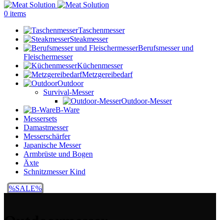
0
items
Taschenmesser
Steakmesser
Berufsmesser und
Fleischermesser
Küchenmesser
Metzgereibedarf
Outdoor
Survival-Messer
Outdoor-Messer
B-Ware
Messersets
Damastmesser
Messerschärfer
Japanische Messer
Armbrüste und Bogen
Äxte
Schnitzmesser Kind
%SALE%