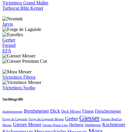
Victorinox Grand Maître
Turbocut Blitz Kerner
Jarvis
Gerber
Freund
EFA
Victorinox Fibrox
Victorinox Swibo
Suchbegriffe
Dick
Berufsmesser
Fitness
Dick Messer
Fleischermesser
Ausbeinmesser
Giesser
Gerber
Forge de Laguiole
Forge de Laguiole Messer
Giesser BestCut
Giesser Messer
Kochmesser
Herbertz
Jagdmesser
Giesser Prime Line
Messer
Mora
Küchenmesser
Messerschärfer
Messersets