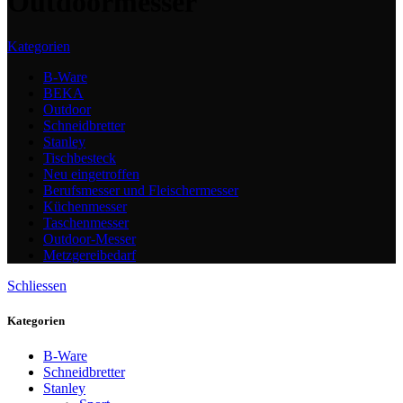
Outdoormesser
Kategorien
B-Ware
BEKA
Outdoor
Schneidbretter
Stanley
Tischbesteck
Neu eingetroffen
Berufsmesser und Fleischermesser
Küchenmesser
Taschenmesser
Outdoor-Messer
Metzgereibedarf
Schliessen
Kategorien
B-Ware
Schneidbretter
Stanley