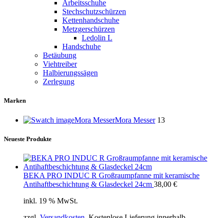
Arbeitsschuhe
Stechschutzschürzen
Kettenhandschuhe
Metzgerschürzen
Ledolin L
Handschuhe
Betäubung
Viehtreiber
Halbierungssägen
Zerlegung
Marken
Mora Messer
Mora Messer
13
Neueste Produkte
BEKA PRO INDUC R Großraumpfanne mit keramische
Antihaftbeschichtung & Glasdeckel 24cm
38,00
€
inkl. 19 % MwSt.
zzgl.
Versandkosten
. Kostenlose Lieferung innerhalb