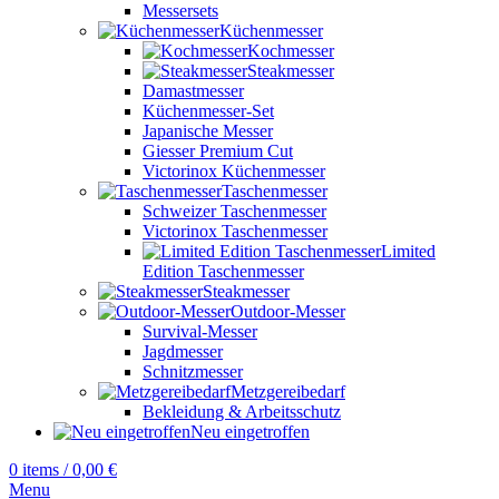
Messersets
Küchenmesser
Kochmesser
Steakmesser
Damastmesser
Küchenmesser-Set
Japanische Messer
Giesser Premium Cut
Victorinox Küchenmesser
Taschenmesser
Schweizer Taschenmesser
Victorinox Taschenmesser
Limited
Edition Taschenmesser
Steakmesser
Outdoor-Messer
Survival-Messer
Jagdmesser
Schnitzmesser
Metzgereibedarf
Bekleidung & Arbeitsschutz
Neu eingetroffen
0
items
/
0,00
€
Menu