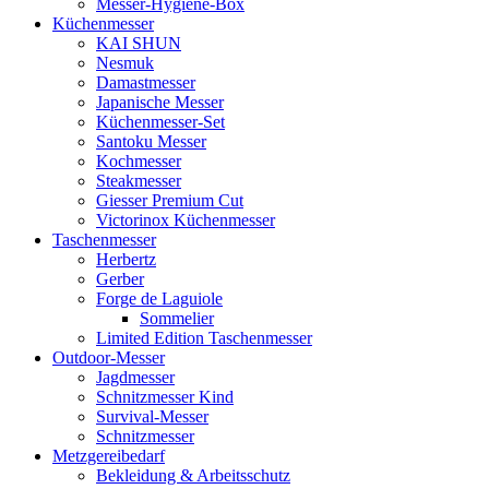
Messer-Hygiene-Box
Küchenmesser
KAI SHUN
Nesmuk
Damastmesser
Japanische Messer
Küchenmesser-Set
Santoku Messer
Kochmesser
Steakmesser
Giesser Premium Cut
Victorinox Küchenmesser
Taschenmesser
Herbertz
Gerber
Forge de Laguiole
Sommelier
Limited Edition Taschenmesser
Outdoor-Messer
Jagdmesser
Schnitzmesser Kind
Survival-Messer
Schnitzmesser
Metzgereibedarf
Bekleidung & Arbeitsschutz