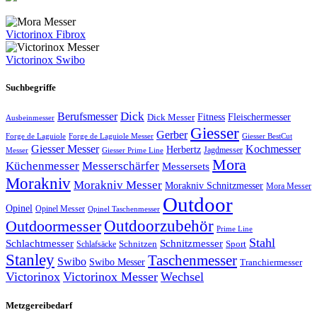
Victorinox Fibrox
Victorinox Swibo
Suchbegriffe
Dick
Berufsmesser
Fitness
Dick Messer
Fleischermesser
Ausbeinmesser
Giesser
Gerber
Forge de Laguiole
Forge de Laguiole Messer
Giesser BestCut
Giesser Messer
Kochmesser
Herbertz
Jagdmesser
Giesser Prime Line
Messer
Mora
Küchenmesser
Messerschärfer
Messersets
Morakniv
Morakniv Messer
Morakniv Schnitzmesser
Mora Messer
Outdoor
Opinel
Opinel Messer
Opinel Taschenmesser
Outdoorzubehör
Outdoormesser
Prime Line
Stahl
Schlachtmesser
Schnitzmesser
Schnitzen
Sport
Schlafsäcke
Stanley
Taschenmesser
Swibo
Swibo Messer
Tranchiermesser
Victorinox
Victorinox Messer
Wechsel
Metzgereibedarf