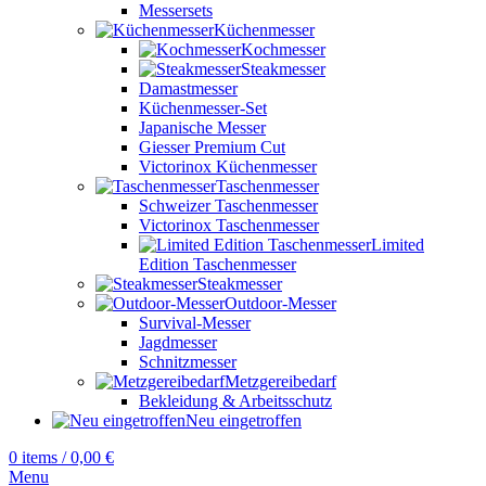
Messersets
Küchenmesser
Kochmesser
Steakmesser
Damastmesser
Küchenmesser-Set
Japanische Messer
Giesser Premium Cut
Victorinox Küchenmesser
Taschenmesser
Schweizer Taschenmesser
Victorinox Taschenmesser
Limited
Edition Taschenmesser
Steakmesser
Outdoor-Messer
Survival-Messer
Jagdmesser
Schnitzmesser
Metzgereibedarf
Bekleidung & Arbeitsschutz
Neu eingetroffen
0
items
/
0,00
€
Menu