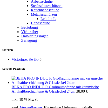
Arbeitsschuhe
Stechschutzschürzen
Kettenhandschuhe
Metzgerschürzen
Ledolin L
Handschuhe
Betäubung
Viehtreiber
Halbierungssägen
Zerlegung
Marken
Victorinox Swibo
5
Neueste Produkte
BEKA PRO INDUC R Großraumpfanne mit keramische
Antihaftbeschichtung & Glasdeckel 24cm
38,00
€
inkl. 19 % MwSt.
zzgl.
Versandkosten
. Kostenlose Lieferung innerhalb