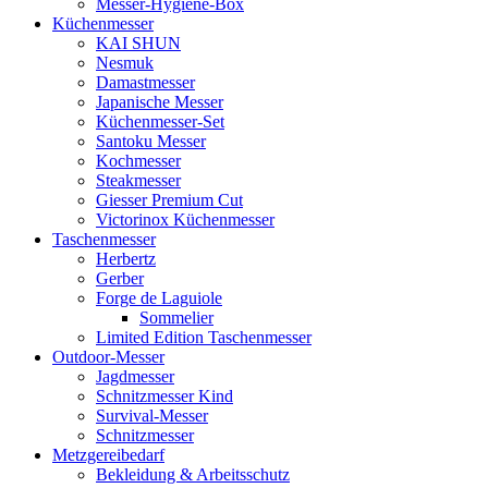
Messer-Hygiene-Box
Küchenmesser
KAI SHUN
Nesmuk
Damastmesser
Japanische Messer
Küchenmesser-Set
Santoku Messer
Kochmesser
Steakmesser
Giesser Premium Cut
Victorinox Küchenmesser
Taschenmesser
Herbertz
Gerber
Forge de Laguiole
Sommelier
Limited Edition Taschenmesser
Outdoor-Messer
Jagdmesser
Schnitzmesser Kind
Survival-Messer
Schnitzmesser
Metzgereibedarf
Bekleidung & Arbeitsschutz