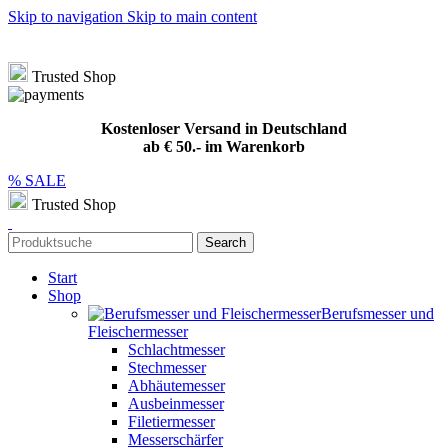
Skip to navigation
Skip to main content
Hotline
+49 (0) 8432 949209
|
info@meat-solution.de
Kostenloser Versand in Deutschland ab € 50.- im Warenkorb
Trusted Shop
Kostenloser Versand in Deutschland
ab € 50.- im Warenkorb
% SALE
Trusted Shop
Search
Start
Shop
Berufsmesser und
Fleischermesser
Schlachtmesser
Stechmesser
Abhäutemesser
Ausbeinmesser
Filetiermesser
Messerschärfer