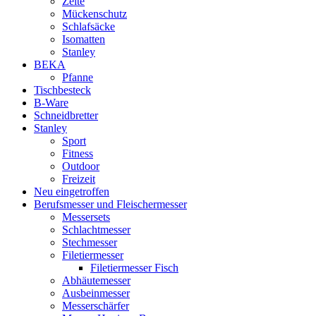
Zelte
Mückenschutz
Schlafsäcke
Isomatten
Stanley
BEKA
Pfanne
Tischbesteck
B-Ware
Schneidbretter
Stanley
Sport
Fitness
Outdoor
Freizeit
Neu eingetroffen
Berufsmesser und Fleischermesser
Messersets
Schlachtmesser
Stechmesser
Filetiermesser
Filetiermesser Fisch
Abhäutemesser
Ausbeinmesser
Messerschärfer