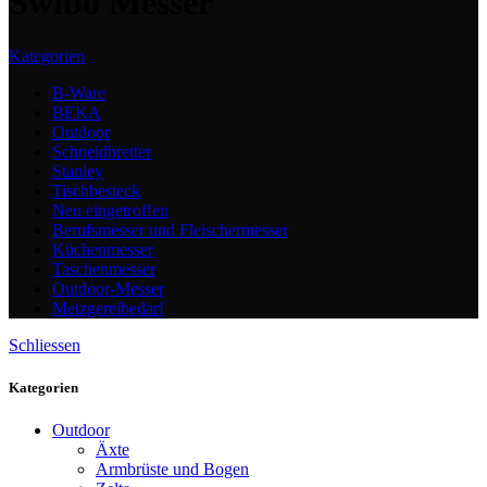
Swibo Messer
Kategorien
B-Ware
BEKA
Outdoor
Schneidbretter
Stanley
Tischbesteck
Neu eingetroffen
Berufsmesser und Fleischermesser
Küchenmesser
Taschenmesser
Outdoor-Messer
Metzgereibedarf
Schliessen
Kategorien
Outdoor
Äxte
Armbrüste und Bogen