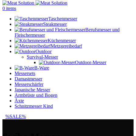
0
items
Taschenmesser
Steakmesser
Berufsmesser und
Fleischermesser
Küchenmesser
Metzgereibedarf
Outdoor
Survival-Messer
Outdoor-Messer
B-Ware
Messersets
Damastmesser
Messerschärfer
Japanische Messer
Armbrüste und Bogen
Äxte
Schnitzmesser Kind
%SALE%