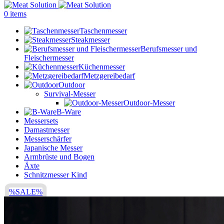
0
items
Taschenmesser
Steakmesser
Berufsmesser und
Fleischermesser
Küchenmesser
Metzgereibedarf
Outdoor
Survival-Messer
Outdoor-Messer
B-Ware
Messersets
Damastmesser
Messerschärfer
Japanische Messer
Armbrüste und Bogen
Äxte
Schnitzmesser Kind
%SALE%