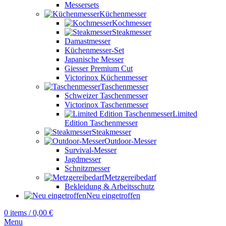
Messersets
Küchenmesser
Kochmesser
Steakmesser
Damastmesser
Küchenmesser-Set
Japanische Messer
Giesser Premium Cut
Victorinox Küchenmesser
Taschenmesser
Schweizer Taschenmesser
Victorinox Taschenmesser
Limited
Edition Taschenmesser
Steakmesser
Outdoor-Messer
Survival-Messer
Jagdmesser
Schnitzmesser
Metzgereibedarf
Bekleidung & Arbeitsschutz
Neu eingetroffen
0
items
/
0,00
€
Menu