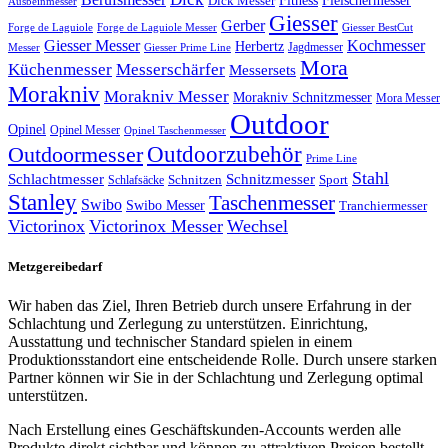
Dick Messer
Fleischermesser
Ausbeinmesser
Giesser
Gerber
Forge de Laguiole
Forge de Laguiole Messer
Giesser BestCut
Giesser Messer
Kochmesser
Herbertz
Jagdmesser
Giesser Prime Line
Messer
Mora
Küchenmesser
Messerschärfer
Messersets
Morakniv
Morakniv Messer
Morakniv Schnitzmesser
Mora Messer
Outdoor
Opinel
Opinel Messer
Opinel Taschenmesser
Outdoorzubehör
Outdoormesser
Prime Line
Stahl
Schlachtmesser
Schnitzmesser
Schnitzen
Sport
Schlafsäcke
Stanley
Taschenmesser
Swibo
Swibo Messer
Tranchiermesser
Victorinox
Victorinox Messer
Wechsel
Metzgereibedarf
Wir haben das Ziel, Ihren Betrieb durch unsere Erfahrung in der
Schlachtung und Zerlegung zu unterstützen. Einrichtung,
Ausstattung und technischer Standard spielen in einem
Produktionsstandort eine entscheidende Rolle. Durch unsere starken
Partner können wir Sie in der Schlachtung und Zerlegung optimal
unterstützen.
Nach Erstellung eines Geschäftskunden-Accounts werden alle
Produkte direkt sichtbar und können zu attraktiven Preisen bestellt