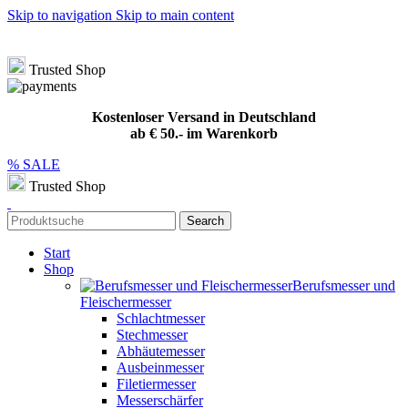
Skip to navigation
Skip to main content
Hotline
+49 (0) 8432 949209
|
info@meat-solution.de
Kostenloser Versand in Deutschland ab € 50.- im Warenkorb
Trusted Shop
Kostenloser Versand in Deutschland
ab € 50.- im Warenkorb
% SALE
Trusted Shop
Search
Start
Shop
Berufsmesser und
Fleischermesser
Schlachtmesser
Stechmesser
Abhäutemesser
Ausbeinmesser
Filetiermesser
Messerschärfer