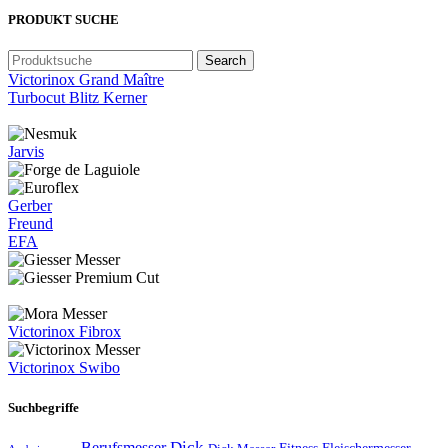
PRODUKT SUCHE
Search
Victorinox Grand Maître
Turbocut Blitz Kerner
Jarvis
Gerber
Freund
EFA
Victorinox Fibrox
Victorinox Swibo
Suchbegriffe
Dick
Berufsmesser
Fitness