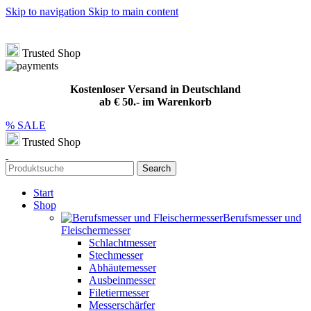
Skip to navigation
Skip to main content
Hotline
+49 (0) 8432 949209
|
info@meat-solution.de
Kostenloser Versand in Deutschland ab € 50.- im Warenkorb
Trusted Shop
Kostenloser Versand in Deutschland
ab € 50.- im Warenkorb
% SALE
Trusted Shop
Search
Start
Shop
Berufsmesser und
Fleischermesser
Schlachtmesser
Stechmesser
Abhäutemesser
Ausbeinmesser
Filetiermesser
Messerschärfer