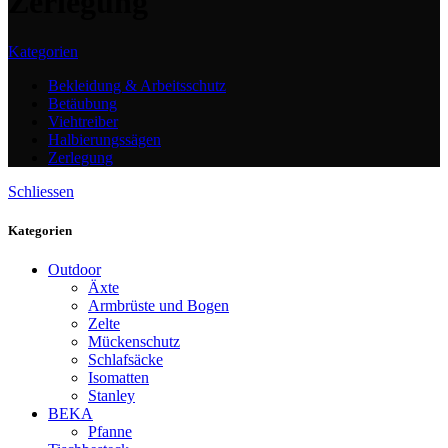
Zerlegung
Kategorien
Bekleidung & Arbeitsschutz
Betäubung
Viehtreiber
Halbierungssägen
Zerlegung
Schliessen
Kategorien
Outdoor
Äxte
Armbrüste und Bogen
Zelte
Mückenschutz
Schlafsäcke
Isomatten
Stanley
BEKA
Pfanne