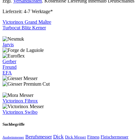
zzgl.
Versandkosten
. Kostenlose Lieferung innerhalb Deutschlands
Lieferzeit:
4-7 Werktage*
Victorinox Grand Maître
Turbocut Blitz Kerner
Jarvis
Gerber
Freund
EFA
Victorinox Fibrox
Victorinox Swibo
Suchbegriffe
Dick
Berufsmesser
Fitness
Dick Messer
Fleischermesser
Ausbeinmesser