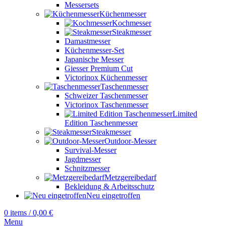
Messersets
Küchenmesser
Kochmesser
Steakmesser
Damastmesser
Küchenmesser-Set
Japanische Messer
Giesser Premium Cut
Victorinox Küchenmesser
Taschenmesser
Schweizer Taschenmesser
Victorinox Taschenmesser
Limited
Edition Taschenmesser
Steakmesser
Outdoor-Messer
Survival-Messer
Jagdmesser
Schnitzmesser
Metzgereibedarf
Bekleidung & Arbeitsschutz
Neu eingetroffen
0
items
/
0,00
€
Menu