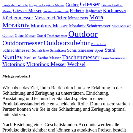
Giesser
Gerber
Forge de Laguiole
Forge de Laguiole Messer
Giesser BestCut
Giesser Messer
Kochmesser
Herbertz
Jagdmesser
Giesser Prime Line
Messer
Mora
Küchenmesser
Messerschärfer
Messersets
Morakniv
Morakniv Messer
Morakniv Schnitzmesser
Mora Messer
Outdoor
Opinel
Opinel Messer
Opinel Taschenmesser
Outdoorzubehör
Outdoormesser
Prime Line
Stahl
Schlachtmesser
Schnitzmesser
Schnitzen
Sport
Schlafsäcke
Stanley
Taschenmesser
Swibo
Swibo Messer
Tranchiermesser
Victorinox
Victorinox Messer
Wechsel
Metzgereibedarf
Wir haben das Ziel, Ihren Betrieb durch unsere Erfahrung in der
Schlachtung und Zerlegung zu unterstützen. Einrichtung,
Ausstattung und technischer Standard spielen in einem
Produktionsstandort eine entscheidende Rolle. Durch unsere starken
Partner können wir Sie in der Schlachtung und Zerlegung optimal
unterstützen.
Nach Erstellung eines Geschäftskunden-Accounts werden alle
Produkte direkt sichtbar und können zu attraktiven Preisen bestellt