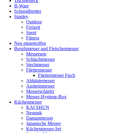
Tischbesteck
B-Ware
Schneidbretter
Stanley
Outdoor
Freizeit
Sport
Fitness
Neu eingetroffen
Berufsmesser und Fleischermesser
Messersets
Schlachtmesser
Stechmesser
Filetiermesser
Filetiermesser Fisch
Abhäutemesser
Ausbeinmesser
Messerschärfer
Messer-Hygiene-Box
Küchenmesser
KAI SHUN
Nesmuk
Damastmesser
Japanische Messer
Küchenmesser-Set