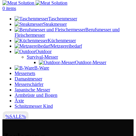
0
items
Taschenmesser
Steakmesser
Berufsmesser und
Fleischermesser
Küchenmesser
Metzgereibedarf
Outdoor
Survival-Messer
Outdoor-Messer
B-Ware
Messersets
Damastmesser
Messerschärfer
Japanische Messer
Armbrüste und Bogen
Äxte
Schnitzmesser Kind
%SALE%