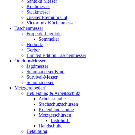
Santoku Messer
Kochmesser
Steakmesser
Giesser Premium Cut
Victorinox Küchenmesser
Taschenmesser
Forge de Laguiole
Sommelier
Herbertz
Gerber
Limited Edition Taschenmesser
Outdoor-Messer
Jagdmesser
Schnitzmesser Kind
Survival-Messer
Schnitzmesser
Metzgereibedarf
Bekleidung & Arbeitsschutz
Arbeitsschuhe
Stechschutzschürzen
Kettenhandschuhe
Metzgerschürzen
Ledolin L
Handschuhe
Betäubung