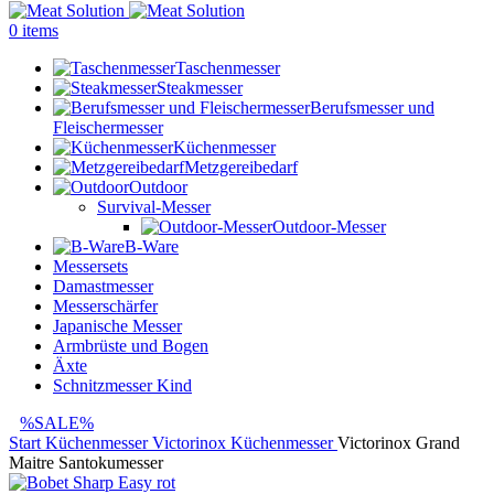
0
items
Taschenmesser
Steakmesser
Berufsmesser und
Fleischermesser
Küchenmesser
Metzgereibedarf
Outdoor
Survival-Messer
Outdoor-Messer
B-Ware
Messersets
Damastmesser
Messerschärfer
Japanische Messer
Armbrüste und Bogen
Äxte
Schnitzmesser Kind
%SALE%
Start
Küchenmesser
Victorinox Küchenmesser
Victorinox Grand
Maitre Santokumesser