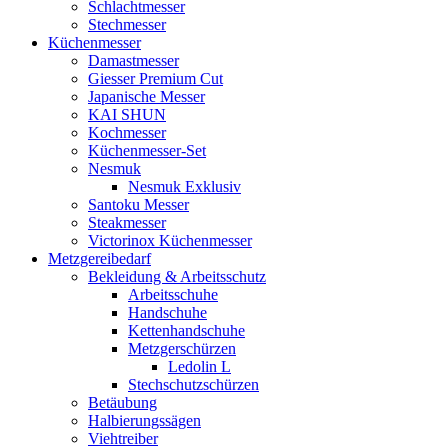
Schlachtmesser
Stechmesser
Küchenmesser
Damastmesser
Giesser Premium Cut
Japanische Messer
KAI SHUN
Kochmesser
Küchenmesser-Set
Nesmuk
Nesmuk Exklusiv
Santoku Messer
Steakmesser
Victorinox Küchenmesser
Metzgereibedarf
Bekleidung & Arbeitsschutz
Arbeitsschuhe
Handschuhe
Kettenhandschuhe
Metzgerschürzen
Ledolin L
Stechschutzschürzen
Betäubung
Halbierungssägen
Viehtreiber