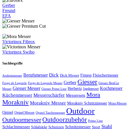
Gerber
Freund
EFA
Victorinox Fibrox
Victorinox Swibo
Suchbegriffe
Dick
Berufsmesser
Fitness
Dick Messer
Fleischermesser
Ausbeinmesser
Giesser
Gerber
Forge de Laguiole
Forge de Laguiole Messer
Giesser BestCut
Giesser Messer
Kochmesser
Herbertz
Jagdmesser
Giesser Prime Line
Messer
Mora
Küchenmesser
Messerschärfer
Messersets
Morakniv
Morakniv Messer
Morakniv Schnitzmesser
Mora Messer
Outdoor
Opinel
Opinel Messer
Opinel Taschenmesser
Outdoorzubehör
Outdoormesser
Prime Line
Stahl
Schlachtmesser
Schnitzmesser
Schnitzen
Sport
Schlafsäcke