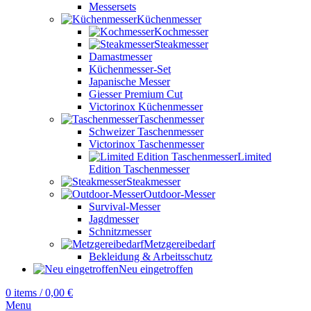
Messersets
Küchenmesser
Kochmesser
Steakmesser
Damastmesser
Küchenmesser-Set
Japanische Messer
Giesser Premium Cut
Victorinox Küchenmesser
Taschenmesser
Schweizer Taschenmesser
Victorinox Taschenmesser
Limited
Edition Taschenmesser
Steakmesser
Outdoor-Messer
Survival-Messer
Jagdmesser
Schnitzmesser
Metzgereibedarf
Bekleidung & Arbeitsschutz
Neu eingetroffen
0
items
/
0,00
€
Menu