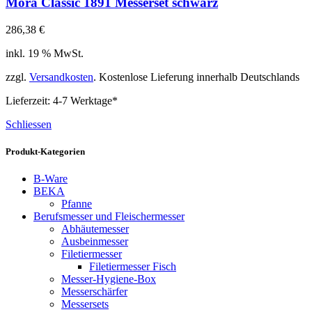
Mora Classic 1891 Messerset schwarz
286,38
€
inkl. 19 % MwSt.
zzgl.
Versandkosten
. Kostenlose Lieferung innerhalb Deutschlands
Lieferzeit:
4-7 Werktage*
Schliessen
Produkt-Kategorien
B-Ware
BEKA
Pfanne
Berufsmesser und Fleischermesser
Abhäutemesser
Ausbeinmesser
Filetiermesser
Filetiermesser Fisch
Messer-Hygiene-Box
Messerschärfer
Messersets