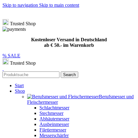
Skip to navigation
Skip to main content
Hotline
+49 (0) 8432 949209
|
info@meat-solution.de
Kostenloser Versand in Deutschland ab € 50.- im Warenkorb
Trusted Shop
Kostenloser Versand in Deutschland
ab € 50.- im Warenkorb
% SALE
Trusted Shop
Search
Start
Shop
Berufsmesser und
Fleischermesser
Schlachtmesser
Stechmesser
Abhäutemesser
Ausbeinmesser
Filetiermesser
Messerschärfer