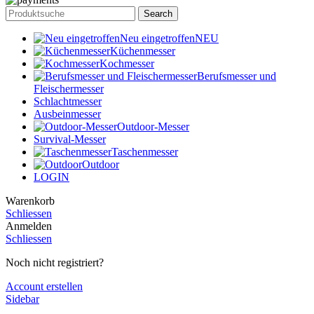
Search
Neu eingetroffen
NEU
Küchenmesser
Kochmesser
Berufsmesser und
Fleischermesser
Schlachtmesser
Ausbeinmesser
Outdoor-Messer
Survival-Messer
Taschenmesser
Outdoor
LOGIN
Warenkorb
Schliessen
Anmelden
Schliessen
Noch nicht registriert?
Account erstellen
Sidebar