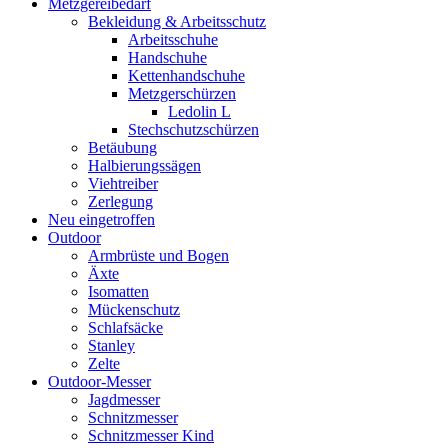
Metzgereibedarf
Bekleidung & Arbeitsschutz
Arbeitsschuhe
Handschuhe
Kettenhandschuhe
Metzgerschürzen
Ledolin L
Stechschutzschürzen
Betäubung
Halbierungssägen
Viehtreiber
Zerlegung
Neu eingetroffen
Outdoor
Armbrüste und Bogen
Äxte
Isomatten
Mückenschutz
Schlafsäcke
Stanley
Zelte
Outdoor-Messer
Jagdmesser
Schnitzmesser
Schnitzmesser Kind