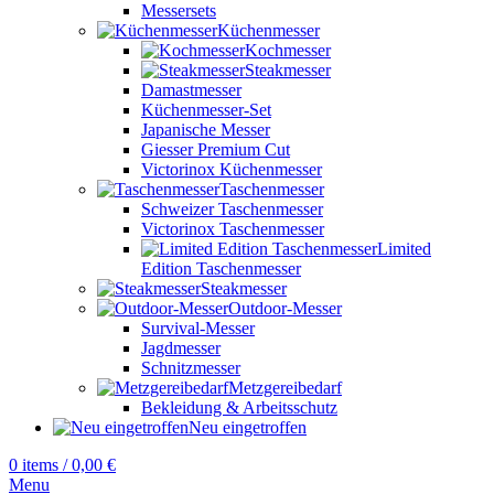
Messersets
Küchenmesser
Kochmesser
Steakmesser
Damastmesser
Küchenmesser-Set
Japanische Messer
Giesser Premium Cut
Victorinox Küchenmesser
Taschenmesser
Schweizer Taschenmesser
Victorinox Taschenmesser
Limited
Edition Taschenmesser
Steakmesser
Outdoor-Messer
Survival-Messer
Jagdmesser
Schnitzmesser
Metzgereibedarf
Bekleidung & Arbeitsschutz
Neu eingetroffen
0
items
/
0,00
€
Menu