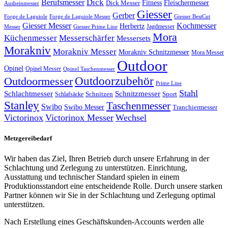
Dick
Berufsmesser
Fitness
Dick Messer
Fleischermesser
Ausbeinmesser
Giesser
Gerber
Forge de Laguiole
Forge de Laguiole Messer
Giesser BestCut
Giesser Messer
Kochmesser
Herbertz
Jagdmesser
Giesser Prime Line
Messer
Mora
Küchenmesser
Messerschärfer
Messersets
Morakniv
Morakniv Messer
Morakniv Schnitzmesser
Mora Messer
Outdoor
Opinel
Opinel Messer
Opinel Taschenmesser
Outdoorzubehör
Outdoormesser
Prime Line
Stahl
Schlachtmesser
Schnitzmesser
Schnitzen
Sport
Schlafsäcke
Stanley
Taschenmesser
Swibo
Swibo Messer
Tranchiermesser
Victorinox
Victorinox Messer
Wechsel
Metzgereibedarf
Wir haben das Ziel, Ihren Betrieb durch unsere Erfahrung in der
Schlachtung und Zerlegung zu unterstützen. Einrichtung,
Ausstattung und technischer Standard spielen in einem
Produktionsstandort eine entscheidende Rolle. Durch unsere starken
Partner können wir Sie in der Schlachtung und Zerlegung optimal
unterstützen.
Nach Erstellung eines Geschäftskunden-Accounts werden alle