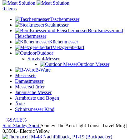
0
items
Taschenmesser
Steakmesser
Berufsmesser und
Fleischermesser
Küchenmesser
Metzgereibedarf
Outdoor
Survival-Messer
Outdoor-Messer
B-Ware
Messersets
Damastmesser
Messerschärfer
Japanische Messer
Armbrüste und Bogen
Äxte
Schnitzmesser Kind
%SALE%
Start
Stanley
Sport
Stanley The AeroLight Transit Travel Mug |
0,350L- Electric Yellow