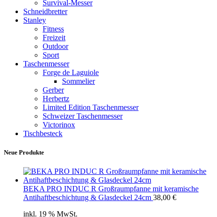
Survival-Messer
Schneidbretter
Stanley
Fitness
Freizeit
Outdoor
Sport
Taschenmesser
Forge de Laguiole
Sommelier
Gerber
Herbertz
Limited Edition Taschenmesser
Schweizer Taschenmesser
Victorinox
Tischbesteck
Neue Produkte
BEKA PRO INDUC R Großraumpfanne mit keramische
Antihaftbeschichtung & Glasdeckel 24cm
38,00
€
inkl. 19 % MwSt.