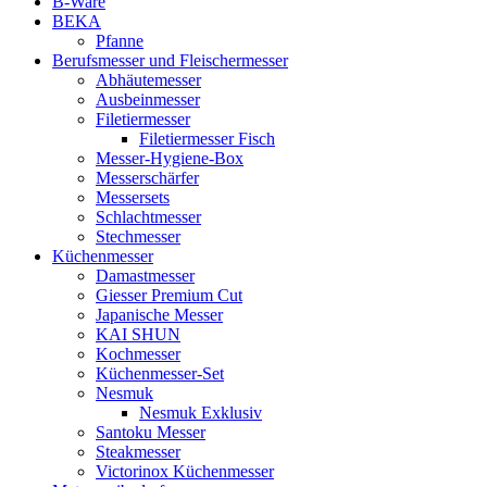
B-Ware
BEKA
Pfanne
Berufsmesser und Fleischermesser
Abhäutemesser
Ausbeinmesser
Filetiermesser
Filetiermesser Fisch
Messer-Hygiene-Box
Messerschärfer
Messersets
Schlachtmesser
Stechmesser
Küchenmesser
Damastmesser
Giesser Premium Cut
Japanische Messer
KAI SHUN
Kochmesser
Küchenmesser-Set
Nesmuk
Nesmuk Exklusiv
Santoku Messer
Steakmesser
Victorinox Küchenmesser