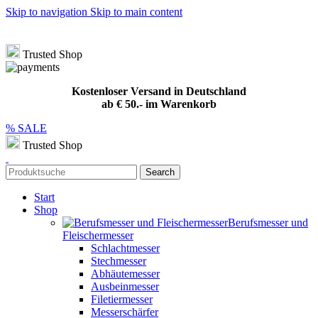
Skip to navigation
Skip to main content
Hotline
+49 (0) 8432 949209
|
info@meat-solution.de
Kostenloser Versand in Deutschland ab € 50.- im Warenkorb
Trusted Shop
Kostenloser Versand in Deutschland
ab € 50.- im Warenkorb
% SALE
Trusted Shop
Search
Start
Shop
Berufsmesser und
Fleischermesser
Schlachtmesser
Stechmesser
Abhäutemesser
Ausbeinmesser
Filetiermesser
Messerschärfer