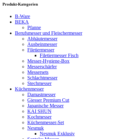
Produkt-Kategorien
B-Ware
BEKA
Pfanne
Berufsmesser und Fleischermesser
Abhäutemesser
Ausbeinmesser
Filetiermesser
Filetiermesser Fisch
Messer-Hygiene-Box
Messerschärfer
Messersets
Schlachtmesser
Stechmesser
Küchenmesser
Damastmesser
Giesser Premium Cut
Japanische Messer
KAI SHUN
Kochmesser
Küchenmesser-Set
Nesmuk
Nesmuk Exklusiv