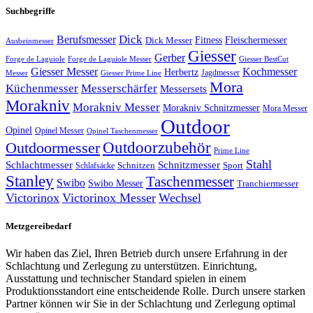
Suchbegriffe
Dick
Berufsmesser
Fitness
Dick Messer
Fleischermesser
Ausbeinmesser
Giesser
Gerber
Forge de Laguiole
Forge de Laguiole Messer
Giesser BestCut
Giesser Messer
Kochmesser
Herbertz
Jagdmesser
Giesser Prime Line
Messer
Mora
Küchenmesser
Messerschärfer
Messersets
Morakniv
Morakniv Messer
Morakniv Schnitzmesser
Mora Messer
Outdoor
Opinel
Opinel Messer
Opinel Taschenmesser
Outdoorzubehör
Outdoormesser
Prime Line
Stahl
Schlachtmesser
Schnitzmesser
Schnitzen
Sport
Schlafsäcke
Stanley
Taschenmesser
Swibo
Swibo Messer
Tranchiermesser
Victorinox
Victorinox Messer
Wechsel
Metzgereibedarf
Wir haben das Ziel, Ihren Betrieb durch unsere Erfahrung in der
Schlachtung und Zerlegung zu unterstützen. Einrichtung,
Ausstattung und technischer Standard spielen in einem
Produktionsstandort eine entscheidende Rolle. Durch unsere starken
Partner können wir Sie in der Schlachtung und Zerlegung optimal