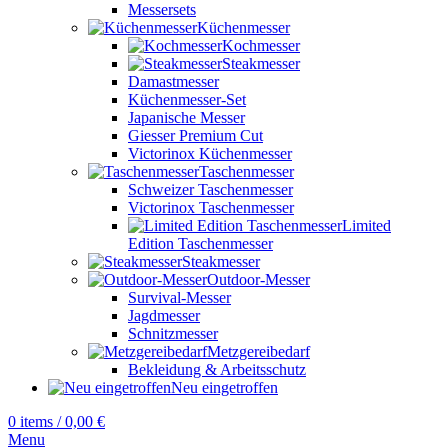
Messersets
Küchenmesser
Kochmesser
Steakmesser
Damastmesser
Küchenmesser-Set
Japanische Messer
Giesser Premium Cut
Victorinox Küchenmesser
Taschenmesser
Schweizer Taschenmesser
Victorinox Taschenmesser
Limited
Edition Taschenmesser
Steakmesser
Outdoor-Messer
Survival-Messer
Jagdmesser
Schnitzmesser
Metzgereibedarf
Bekleidung & Arbeitsschutz
Neu eingetroffen
0
items
/
0,00
€
Menu