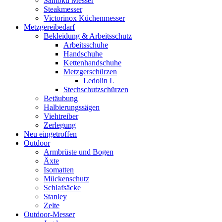
Santoku Messer
Steakmesser
Victorinox Küchenmesser
Metzgereibedarf
Bekleidung & Arbeitsschutz
Arbeitsschuhe
Handschuhe
Kettenhandschuhe
Metzgerschürzen
Ledolin L
Stechschutzschürzen
Betäubung
Halbierungssägen
Viehtreiber
Zerlegung
Neu eingetroffen
Outdoor
Armbrüste und Bogen
Äxte
Isomatten
Mückenschutz
Schlafsäcke
Stanley
Zelte
Outdoor-Messer