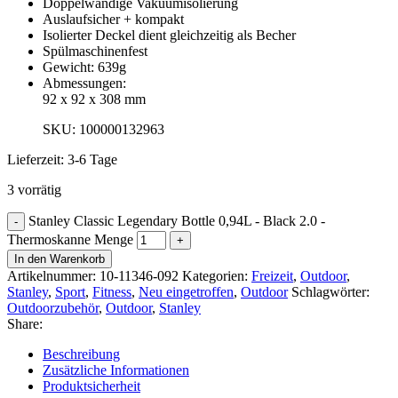
Doppelwandige Vakuumisolierung
Auslaufsicher + kompakt
Isolierter Deckel dient gleichzeitig als Becher
Spülmaschinenfest
Gewicht: 639g
Abmessungen:
92 x 92 x 308 mm
SKU: 100000132963
Lieferzeit:
3-6 Tage
3 vorrätig
Stanley Classic Legendary Bottle 0,94L - Black 2.0 -
Thermoskanne Menge
In den Warenkorb
Artikelnummer:
10-11346-092
Kategorien:
Freizeit
,
Outdoor
,
Stanley
,
Sport
,
Fitness
,
Neu eingetroffen
,
Outdoor
Schlagwörter:
Outdoorzubehör
,
Outdoor
,
Stanley
Share:
Beschreibung
Zusätzliche Informationen
Produktsicherheit