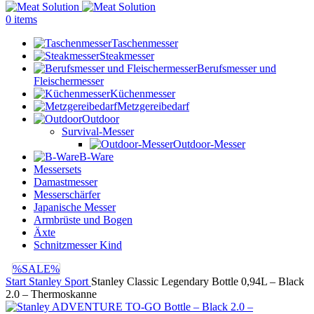
0
items
Taschenmesser
Steakmesser
Berufsmesser und
Fleischermesser
Küchenmesser
Metzgereibedarf
Outdoor
Survival-Messer
Outdoor-Messer
B-Ware
Messersets
Damastmesser
Messerschärfer
Japanische Messer
Armbrüste und Bogen
Äxte
Schnitzmesser Kind
%SALE%
Start
Stanley
Sport
Stanley Classic Legendary Bottle 0,94L – Black
2.0 – Thermoskanne