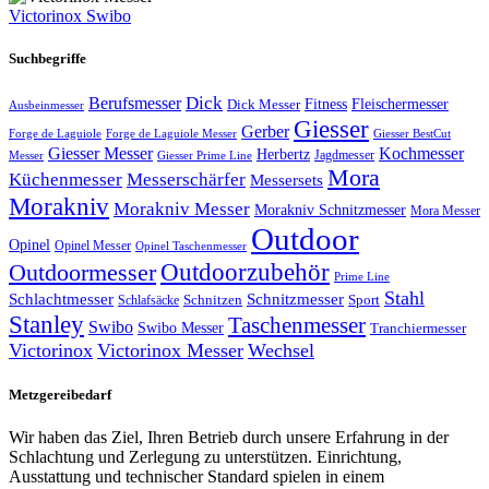
Victorinox Swibo
Suchbegriffe
Dick
Berufsmesser
Fitness
Dick Messer
Fleischermesser
Ausbeinmesser
Giesser
Gerber
Forge de Laguiole
Forge de Laguiole Messer
Giesser BestCut
Giesser Messer
Kochmesser
Herbertz
Jagdmesser
Giesser Prime Line
Messer
Mora
Küchenmesser
Messerschärfer
Messersets
Morakniv
Morakniv Messer
Morakniv Schnitzmesser
Mora Messer
Outdoor
Opinel
Opinel Messer
Opinel Taschenmesser
Outdoorzubehör
Outdoormesser
Prime Line
Stahl
Schlachtmesser
Schnitzmesser
Schnitzen
Sport
Schlafsäcke
Stanley
Taschenmesser
Swibo
Swibo Messer
Tranchiermesser
Victorinox
Victorinox Messer
Wechsel
Metzgereibedarf
Wir haben das Ziel, Ihren Betrieb durch unsere Erfahrung in der
Schlachtung und Zerlegung zu unterstützen. Einrichtung,
Ausstattung und technischer Standard spielen in einem