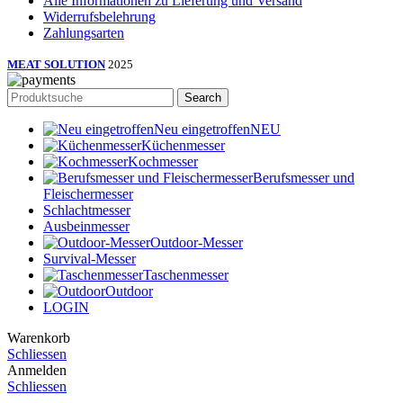
Alle Informationen zu Lieferung und Versand
Widerrufsbelehrung
Zahlungsarten
MEAT SOLUTION
2025
Search
Neu eingetroffen
NEU
Küchenmesser
Kochmesser
Berufsmesser und
Fleischermesser
Schlachtmesser
Ausbeinmesser
Outdoor-Messer
Survival-Messer
Taschenmesser
Outdoor
LOGIN
Warenkorb
Schliessen
Anmelden
Schliessen