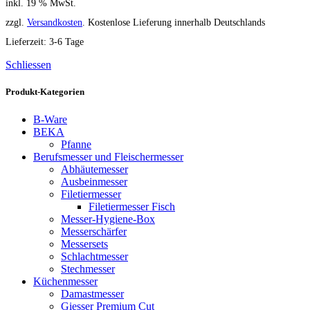
inkl. 19 % MwSt.
zzgl.
Versandkosten
. Kostenlose Lieferung innerhalb Deutschlands
Lieferzeit:
3-6 Tage
Schliessen
Produkt-Kategorien
B-Ware
BEKA
Pfanne
Berufsmesser und Fleischermesser
Abhäutemesser
Ausbeinmesser
Filetiermesser
Filetiermesser Fisch
Messer-Hygiene-Box
Messerschärfer
Messersets
Schlachtmesser
Stechmesser
Küchenmesser
Damastmesser
Giesser Premium Cut