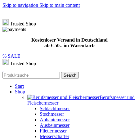
Skip to navigation
Skip to main content
Hotline
+49 (0) 8432 949209
|
info@meat-solution.de
Kostenloser Versand in Deutschland ab € 50.- im Warenkorb
Trusted Shop
Kostenloser Versand in Deutschland
ab € 50.- im Warenkorb
% SALE
Trusted Shop
Search
Start
Shop
Berufsmesser und
Fleischermesser
Schlachtmesser
Stechmesser
Abhäutemesser
Ausbeinmesser
Filetiermesser
Messerschärfer