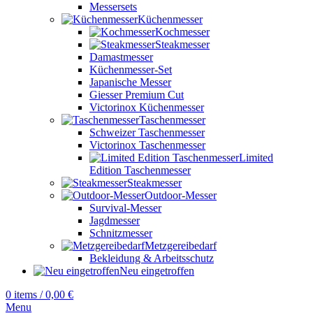
Messersets
Küchenmesser
Kochmesser
Steakmesser
Damastmesser
Küchenmesser-Set
Japanische Messer
Giesser Premium Cut
Victorinox Küchenmesser
Taschenmesser
Schweizer Taschenmesser
Victorinox Taschenmesser
Limited
Edition Taschenmesser
Steakmesser
Outdoor-Messer
Survival-Messer
Jagdmesser
Schnitzmesser
Metzgereibedarf
Bekleidung & Arbeitsschutz
Neu eingetroffen
0
items
/
0,00
€
Menu