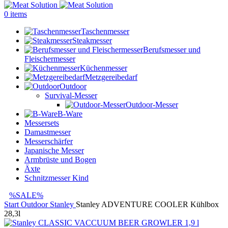
0
items
Taschenmesser
Steakmesser
Berufsmesser und
Fleischermesser
Küchenmesser
Metzgereibedarf
Outdoor
Survival-Messer
Outdoor-Messer
B-Ware
Messersets
Damastmesser
Messerschärfer
Japanische Messer
Armbrüste und Bogen
Äxte
Schnitzmesser Kind
%SALE%
Start
Outdoor
Stanley
Stanley ADVENTURE COOLER Kühlbox
28,3l