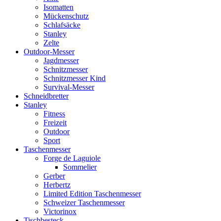
Isomatten
Mückenschutz
Schlafsäcke
Stanley
Zelte
Outdoor-Messer
Jagdmesser
Schnitzmesser
Schnitzmesser Kind
Survival-Messer
Schneidbretter
Stanley
Fitness
Freizeit
Outdoor
Sport
Taschenmesser
Forge de Laguiole
Sommelier
Gerber
Herbertz
Limited Edition Taschenmesser
Schweizer Taschenmesser
Victorinox
Tischbesteck