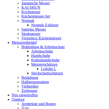
Japanische Messer
KAI SHUN
Kochmesser
Küchenmesser-Set
Nesmuk
Nesmuk Exklusiv
Santoku Messer
Steakmesser
Victorinox Küchenmesser
Metzgereibedarf
Bekleidung & Arbeitsschutz
Arbeitsschuhe
Handschuhe
Kettenhandschuhe
Metzgerschürzen
Ledolin L
Stechschutzschürzen
Betäubung
Halbierungssägen
Viehtreiber
Zerlegung
Neu eingetroffen
Outdoor
Armbrüste und Bogen
Äxte