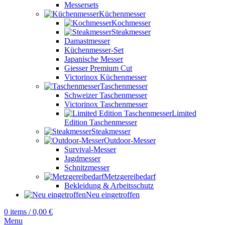
Messersets
Küchenmesser
Kochmesser
Steakmesser
Damastmesser
Küchenmesser-Set
Japanische Messer
Giesser Premium Cut
Victorinox Küchenmesser
Taschenmesser
Schweizer Taschenmesser
Victorinox Taschenmesser
Limited
Edition Taschenmesser
Steakmesser
Outdoor-Messer
Survival-Messer
Jagdmesser
Schnitzmesser
Metzgereibedarf
Bekleidung & Arbeitsschutz
Neu eingetroffen
0
items
/
0,00
€
Menu