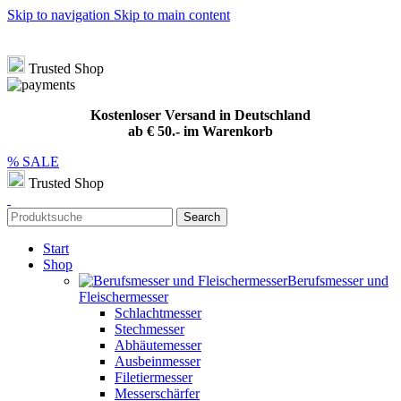
Skip to navigation
Skip to main content
Hotline
+49 (0) 8432 949209
|
info@meat-solution.de
Kostenloser Versand in Deutschland ab € 50.- im Warenkorb
Trusted Shop
Kostenloser Versand in Deutschland
ab € 50.- im Warenkorb
% SALE
Trusted Shop
Search
Start
Shop
Berufsmesser und
Fleischermesser
Schlachtmesser
Stechmesser
Abhäutemesser
Ausbeinmesser
Filetiermesser
Messerschärfer