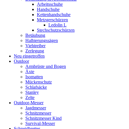
Arbeitsschuhe
Handschuhe
Kettenhandschuhe
Metzgerschürzen
Ledolin L
Stechschutzschürzen
Betäubung
Halbierungssägen
Viehtreiber
Zerlegung
Neu eingetroffen
Outdoor
Armbrüste und Bogen
Äxte
Isomatten
Mückenschutz
Schlafsäcke
Stanley
Zelte
Outdoor-Messer
Jagdmesser
Schnitzmesser
Schnitzmesser Kind
Survival-Messer
Schneidbretter