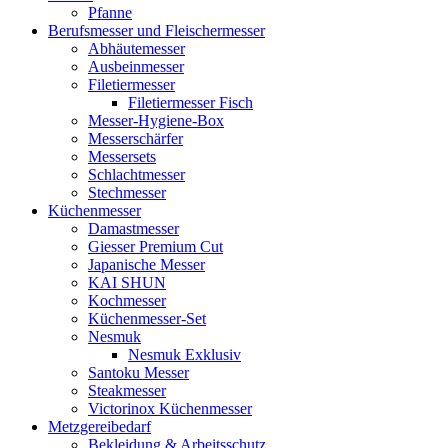
Pfanne
Berufsmesser und Fleischermesser
Abhäutemesser
Ausbeinmesser
Filetiermesser
Filetiermesser Fisch
Messer-Hygiene-Box
Messerschärfer
Messersets
Schlachtmesser
Stechmesser
Küchenmesser
Damastmesser
Giesser Premium Cut
Japanische Messer
KAI SHUN
Kochmesser
Küchenmesser-Set
Nesmuk
Nesmuk Exklusiv
Santoku Messer
Steakmesser
Victorinox Küchenmesser
Metzgereibedarf
Bekleidung & Arbeitsschutz