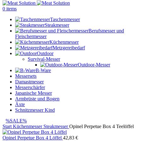
0
items
Taschenmesser
Steakmesser
Berufsmesser und
Fleischermesser
Küchenmesser
Metzgereibedarf
Outdoor
Survival-Messer
Outdoor-Messer
B-Ware
Messersets
Damastmesser
Messerschärfer
Japanische Messer
Armbrüste und Bogen
Äxte
Schnitzmesser Kind
%SALE%
Start
Küchenmesser
Steakmesser
Opinel Perpetue Box 4 Teelöffel
Opinel Perpetue Box 4 Löffel
42,83
€