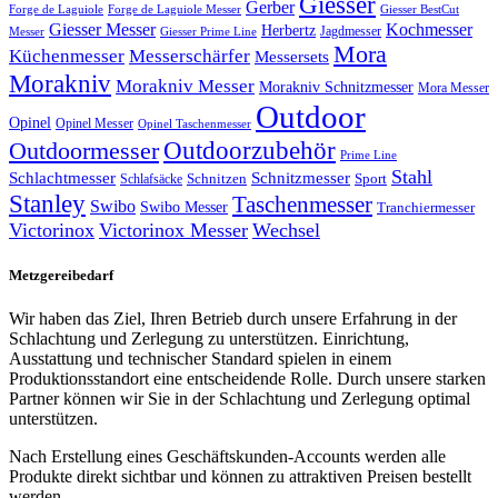
Giesser
Gerber
Forge de Laguiole
Forge de Laguiole Messer
Giesser BestCut
Giesser Messer
Kochmesser
Herbertz
Jagdmesser
Giesser Prime Line
Messer
Mora
Küchenmesser
Messerschärfer
Messersets
Morakniv
Morakniv Messer
Morakniv Schnitzmesser
Mora Messer
Outdoor
Opinel
Opinel Messer
Opinel Taschenmesser
Outdoorzubehör
Outdoormesser
Prime Line
Stahl
Schlachtmesser
Schnitzmesser
Schnitzen
Sport
Schlafsäcke
Stanley
Taschenmesser
Swibo
Swibo Messer
Tranchiermesser
Victorinox
Victorinox Messer
Wechsel
Metzgereibedarf
Wir haben das Ziel, Ihren Betrieb durch unsere Erfahrung in der
Schlachtung und Zerlegung zu unterstützen. Einrichtung,
Ausstattung und technischer Standard spielen in einem
Produktionsstandort eine entscheidende Rolle. Durch unsere starken
Partner können wir Sie in der Schlachtung und Zerlegung optimal
unterstützen.
Nach Erstellung eines Geschäftskunden-Accounts werden alle
Produkte direkt sichtbar und können zu attraktiven Preisen bestellt
werden.