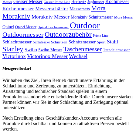
Giesser Messer
Kochmesser
Herbertz
Jagdmesser
Giesser Prime Line
Messer
Mora
Küchenmesser
Messerschärfer
Messersets
Morakniv
Morakniv Messer
Morakniv Schnitzmesser
Mora Messer
Outdoor
Opinel
Opinel Messer
Opinel Taschenmesser
Outdoorzubehör
Outdoormesser
Prime Line
Stahl
Schlachtmesser
Schnitzmesser
Schnitzen
Sport
Schlafsäcke
Stanley
Taschenmesser
Swibo
Swibo Messer
Tranchiermesser
Victorinox
Victorinox Messer
Wechsel
Metzgereibedarf
Wir haben das Ziel, Ihren Betrieb durch unsere Erfahrung in der
Schlachtung und Zerlegung zu unterstützen. Einrichtung,
Ausstattung und technischer Standard spielen in einem
Produktionsstandort eine entscheidende Rolle. Durch unsere starken
Partner können wir Sie in der Schlachtung und Zerlegung optimal
unterstützen.
Nach Erstellung eines Geschäftskunden-Accounts werden alle
Produkte direkt sichtbar und können zu attraktiven Preisen bestellt
werden.