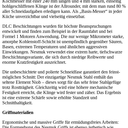
Kochmesser mit einer 240 mm langen und 4 mm starken, einseitig
hohlgeschliffenen Klinge ist der Allrounder, mit dem man rund 80 %
aller Schneidaufgaben erledigen kann. Als „Basis-Messer“ in jeder
Küche unverzichtbar und vielseitig einsetzbar.
DLC Beschichtungen wurden für höchste Beanspruchungen
entwickelt und finden zum Beispiel in der Raumfahrt und bei
Formel 1 Motoren Anwendung. Die nur wenige Mikrometer starke,
amorphe Kohlenstoff-Schicht ist unempfindlich gegenüber Säuren,
Basen, extremen Temperaturen und ähnlichen aggressiven
Einwirkungen. Nesmuk verwendet eine extrem harte, tiefschwarze
Beschichtungsvariante, die sich durch niedrige Reibwerte und
enorme Kratzfestigkeit auszeichnet.
Die unbeschichtete und polierte Schneidfase garantiert den feinst-
möglichen Schnitt: Der einzigartige Nesmuk Stahl enthält das
seltene Element Niob – dieses sorgt für das sehr feine Stahlgefüge
trotz Rostträgheit. Gleichzeitig wird eine höhere mechanische
Festigkeit erreicht, die Klinge wird fester und zäher. Das Ergebnis
ist eine extreme Schärfe sowie erhöhte Standzeit und
Schnitthaltigkeit.
Griffmaterialien
Ergonomische und massive Griffe für ermüdungsfreies Arbeiten:
Die Formgebung des Nesmuk Griffs ist ebenso ästhetisch wie