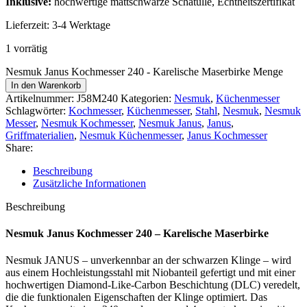
Inklusive:
hochwertige mattschwarze Schatulle, Echtheitszertifikat
Lieferzeit:
3-4 Werktage
1 vorrätig
Nesmuk Janus Kochmesser 240 - Karelische Maserbirke Menge
In den Warenkorb
Artikelnummer:
J58M240
Kategorien:
Nesmuk
,
Küchenmesser
Schlagwörter:
Kochmesser
,
Küchenmesser
,
Stahl
,
Nesmuk
,
Nesmuk
Messer
,
Nesmuk Kochmesser
,
Nesmuk Janus
,
Janus
,
Griffmaterialien
,
Nesmuk Küchenmesser
,
Janus Kochmesser
Share:
Beschreibung
Zusätzliche Informationen
Beschreibung
Nesmuk Janus Kochmesser 240 – Karelische Maserbirke
Nesmuk JANUS – unverkennbar an der schwarzen Klinge – wird
aus einem Hochleistungsstahl mit Niobanteil gefertigt und mit einer
hochwertigen Diamond-Like-Carbon Beschichtung (DLC) veredelt,
die die funktionalen Eigenschaften der Klinge optimiert. Das