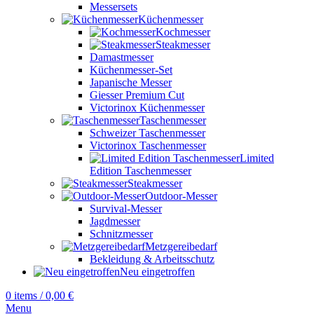
Messersets
Küchenmesser
Kochmesser
Steakmesser
Damastmesser
Küchenmesser-Set
Japanische Messer
Giesser Premium Cut
Victorinox Küchenmesser
Taschenmesser
Schweizer Taschenmesser
Victorinox Taschenmesser
Limited
Edition Taschenmesser
Steakmesser
Outdoor-Messer
Survival-Messer
Jagdmesser
Schnitzmesser
Metzgereibedarf
Bekleidung & Arbeitsschutz
Neu eingetroffen
0
items
/
0,00
€
Menu