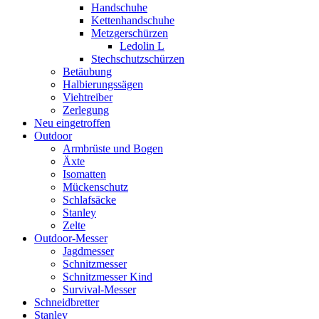
Handschuhe
Kettenhandschuhe
Metzgerschürzen
Ledolin L
Stechschutzschürzen
Betäubung
Halbierungssägen
Viehtreiber
Zerlegung
Neu eingetroffen
Outdoor
Armbrüste und Bogen
Äxte
Isomatten
Mückenschutz
Schlafsäcke
Stanley
Zelte
Outdoor-Messer
Jagdmesser
Schnitzmesser
Schnitzmesser Kind
Survival-Messer
Schneidbretter
Stanley