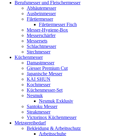
Berufsmesser und Fleischermesser
Abhäutemesser
Ausbeinmesser
Filetiermesser
Filetiermesser Fisch
Messer-Hygiene-Box
Messerschärfer
Messersets
Schlachtmesser
Stechmesser
Küchenmesser
Damastmesser
Giesser Premium Cut
Japanische Messer
KAI SHUN
Kochmesser
Küchenmesser-Set
Nesmuk
Nesmuk Exklusiv
Santoku Messer
Steakmesser
Victorinox Küchenmesser
Metzgereibedarf
Bekleidung & Arbeitsschutz
Arbeitsschuhe