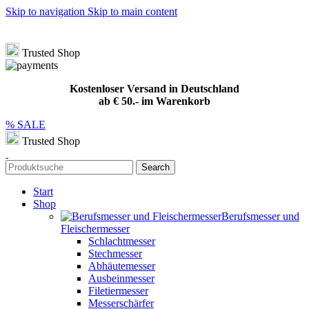
Skip to navigation
Skip to main content
Hotline
+49 (0) 8432 949209
|
info@meat-solution.de
Kostenloser Versand in Deutschland ab € 50.- im Warenkorb
Trusted Shop
Kostenloser Versand in Deutschland
ab € 50.- im Warenkorb
% SALE
Trusted Shop
Search
Start
Shop
Berufsmesser und
Fleischermesser
Schlachtmesser
Stechmesser
Abhäutemesser
Ausbeinmesser
Filetiermesser
Messerschärfer