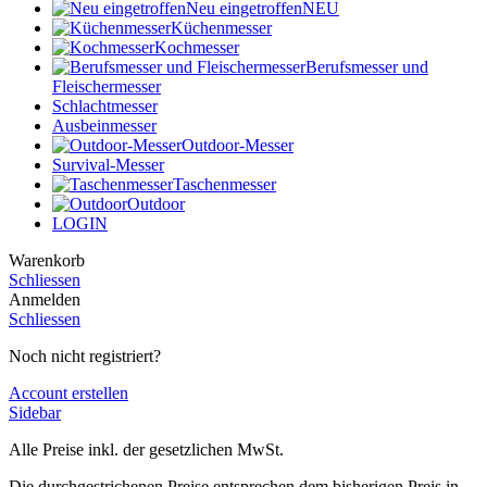
Neu eingetroffen
NEU
Küchenmesser
Kochmesser
Berufsmesser und
Fleischermesser
Schlachtmesser
Ausbeinmesser
Outdoor-Messer
Survival-Messer
Taschenmesser
Outdoor
LOGIN
Warenkorb
Schliessen
Anmelden
Schliessen
Noch nicht registriert?
Account erstellen
Sidebar
Alle Preise inkl. der gesetzlichen MwSt.
Die durchgestrichenen Preise entsprechen dem bisherigen Preis in