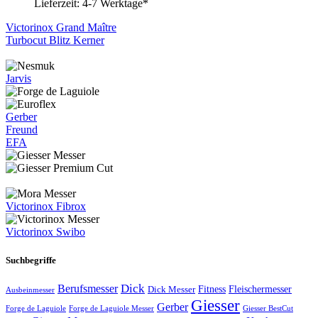
Lieferzeit:
4-7 Werktage*
Victorinox Grand Maître
Turbocut Blitz Kerner
Jarvis
Gerber
Freund
EFA
Victorinox Fibrox
Victorinox Swibo
Suchbegriffe
Dick
Berufsmesser
Fitness
Dick Messer
Fleischermesser
Ausbeinmesser
Giesser
Gerber
Forge de Laguiole
Forge de Laguiole Messer
Giesser BestCut