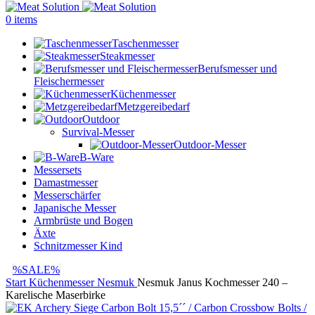
0
items
Taschenmesser
Steakmesser
Berufsmesser und
Fleischermesser
Küchenmesser
Metzgereibedarf
Outdoor
Survival-Messer
Outdoor-Messer
B-Ware
Messersets
Damastmesser
Messerschärfer
Japanische Messer
Armbrüste und Bogen
Äxte
Schnitzmesser Kind
%SALE%
Start
Küchenmesser
Nesmuk
Nesmuk Janus Kochmesser 240 –
Karelische Maserbirke