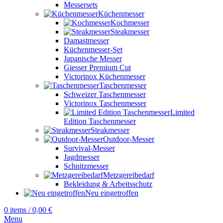
Messersets
Küchenmesser
Kochmesser
Steakmesser
Damastmesser
Küchenmesser-Set
Japanische Messer
Giesser Premium Cut
Victorinox Küchenmesser
Taschenmesser
Schweizer Taschenmesser
Victorinox Taschenmesser
Limited
Edition Taschenmesser
Steakmesser
Outdoor-Messer
Survival-Messer
Jagdmesser
Schnitzmesser
Metzgereibedarf
Bekleidung & Arbeitsschutz
Neu eingetroffen
0
items
/
0,00
€
Menu