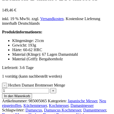
149,46
€
inkl. 19 % MwSt.
zzgl.
Versandkosten
. Kostenlose Lieferung
innerhalb Deutschlands
Produktinformationen:
Klingenänge: 21cm
Gewicht: 193g
Härte: 60-62 HRC
Material (Klinge): 67 Lagen Damaststahl
Material (Griff): Bergahornholz
Lieferzeit:
3-6 Tage
1 vorrätig (kann nachbestellt werden)
Hezhen Damast Brotmesser Menge
In den Warenkorb
Artikelnummer:
985005065
Kategorien:
Japanische Messer
,
Neu
eingetroffen
,
Küchenmesser
,
Kochmesser
,
Damastmesser
Schlagwörter:
Damascus
,
Damascus Kochmesser
,
Damastmesser
,