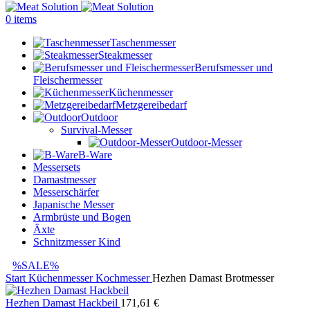
0
items
Taschenmesser
Steakmesser
Berufsmesser und
Fleischermesser
Küchenmesser
Metzgereibedarf
Outdoor
Survival-Messer
Outdoor-Messer
B-Ware
Messersets
Damastmesser
Messerschärfer
Japanische Messer
Armbrüste und Bogen
Äxte
Schnitzmesser Kind
%SALE%
Start
Küchenmesser
Kochmesser
Hezhen Damast Brotmesser
Hezhen Damast Hackbeil
171,61
€