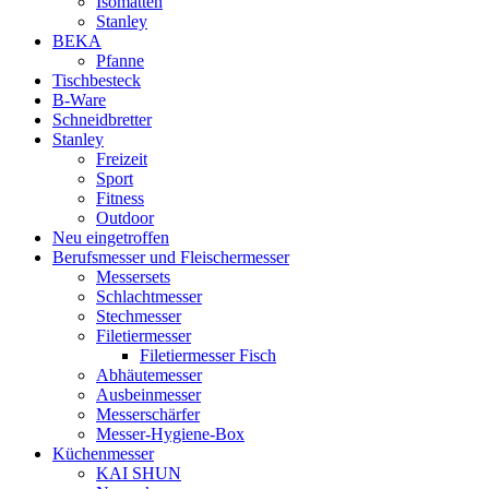
Isomatten
Stanley
BEKA
Pfanne
Tischbesteck
B-Ware
Schneidbretter
Stanley
Freizeit
Sport
Fitness
Outdoor
Neu eingetroffen
Berufsmesser und Fleischermesser
Messersets
Schlachtmesser
Stechmesser
Filetiermesser
Filetiermesser Fisch
Abhäutemesser
Ausbeinmesser
Messerschärfer
Messer-Hygiene-Box
Küchenmesser
KAI SHUN