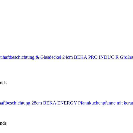
BEKA PRO INDUC R Großraump
ands
BEKA ENERGY Pfannkuchenpfanne mit kerami
ands