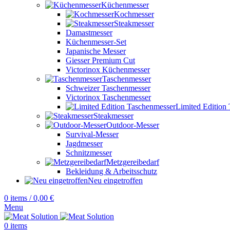
Küchenmesser
Kochmesser
Steakmesser
Damastmesser
Küchenmesser-Set
Japanische Messer
Giesser Premium Cut
Victorinox Küchenmesser
Taschenmesser
Schweizer Taschenmesser
Victorinox Taschenmesser
Limited Edition
Steakmesser
Outdoor-Messer
Survival-Messer
Jagdmesser
Schnitzmesser
Metzgereibedarf
Bekleidung & Arbeitsschutz
Neu eingetroffen
0
items
/
0,00
€
Menu
0
items