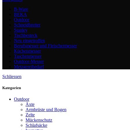
B-Ware
BEKA
Outdoor
Schneidbretter
Stanley
Tischbesteck
Neu eingetroffen
Berufsmesser und Fleischermesser
Küchenmesser
Taschenmesser
Outdoor-Messer
Metzgereibedarf
Schliessen
Kategorien
Outdoor
Äxte
Armbrüste und Bogen
Zelte
Mückenschutz
Schlafsäcke