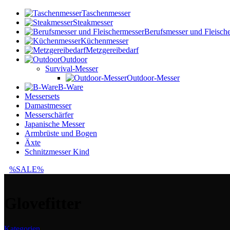
Taschenmesser
Steakmesser
Berufsmesser und Fleisch
Küchenmesser
Metzgereibedarf
Outdoor
Survival-Messer
Outdoor-Messer
B-Ware
Messersets
Damastmesser
Messerschärfer
Japanische Messer
Armbrüste und Bogen
Äxte
Schnitzmesser Kind
%SALE%
Glovefitter
Kategorien