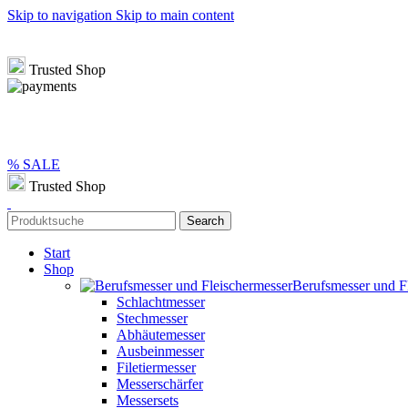
Skip to navigation
Skip to main content
Hotline
+49 (0) 8432 949209
|
info@meat-solution.de
Kostenloser Versand in Deutschland ab € 50.- im Warenkorb
Trusted Shop
% SALE
Trusted Shop
Search
Start
Shop
Berufsmesser und F
Schlachtmesser
Stechmesser
Abhäutemesser
Ausbeinmesser
Filetiermesser
Messerschärfer
Messersets