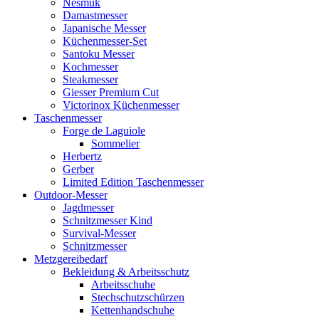
Nesmuk
Damastmesser
Japanische Messer
Küchenmesser-Set
Santoku Messer
Kochmesser
Steakmesser
Giesser Premium Cut
Victorinox Küchenmesser
Taschenmesser
Forge de Laguiole
Sommelier
Herbertz
Gerber
Limited Edition Taschenmesser
Outdoor-Messer
Jagdmesser
Schnitzmesser Kind
Survival-Messer
Schnitzmesser
Metzgereibedarf
Bekleidung & Arbeitsschutz
Arbeitsschuhe
Stechschutzschürzen
Kettenhandschuhe